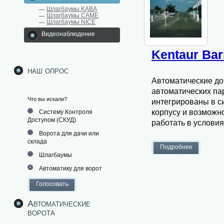
Шлагбаумы KABA
Шлагбаумы CAME
Шлагбаумы NICE
Видеонаблюдение
Kentaur Bar
наш опрос
Автоматические д
автоматических пар
Что вы искали?
интегрированы в с
корпусу и возможн
Систему Контроля
Доступом (СКУД)
работать в условия
Ворота для дачи или
склада
Шлагбаумы
Автоматику для ворот
Автоматические
ворота