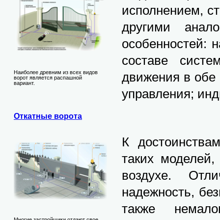
исполнением, с
другими анал
особенностей: 
составе систе
Наиболее древним из всех видов
движения в обе
ворот является распашной
вариант.
управления; инд
Откатные ворота
К достоинствам
таких моделей,
воздухе. Отли
надежность, бе
также немало
Многие застройщики отдают свое