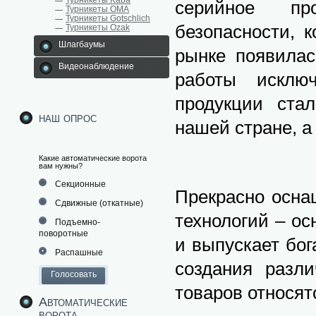
Турникеты Kaba
серийное пр
Турникеты ОМА
Турникеты Gotschlich
безопасности, 
Турникеты Ozak
Шлагбаумы
рынке появилас
Видеонаблюдение
работы исключ
продукции ста
наш опрос
нашей стране, а
Какие автоматические ворота
вам нужны?
Секционные
Прекрасно осна
Сдвижные (откатные)
технологий – ос
Подъемно-
поворотные
и выпускает бо
Распашные
создания разли
товаров относят
Автоматические
ворота