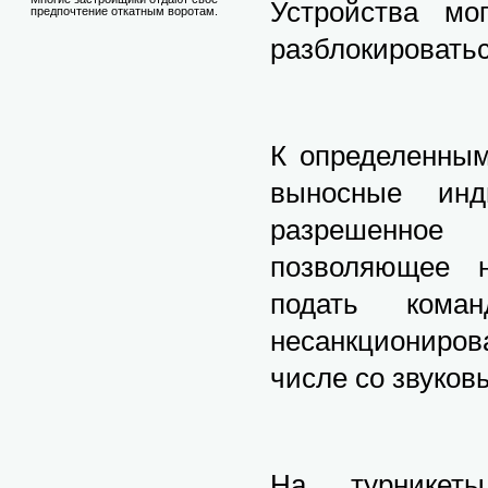
Устройства мо
предпочтение откатным воротам.
разблокировать
К определенным
выносные инд
разрешенное
позволяющее н
подать коман
несанкциониров
числе со звуков
На турникеты