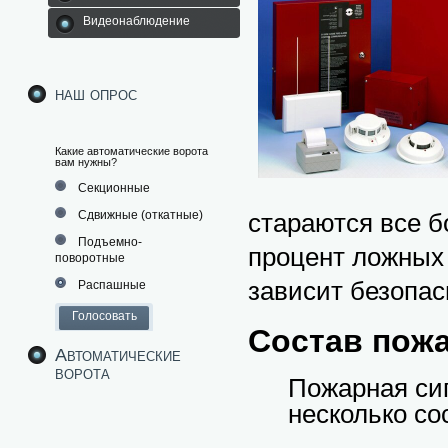
Видеонаблюдение
наш опрос
Какие автоматические ворота
вам нужны?
Секционные
Сдвижные (откатные)
стараются все б
Подъемно-
процент ложных 
поворотные
зависит безопас
Распашные
Состав пож
Автоматические
ворота
Пожарная си
несколько с