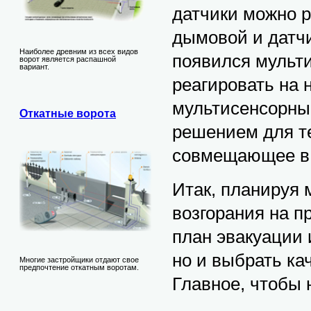
датчики можно р
дымовой и датчи
Наиболее древним из всех видов
появился мульт
ворот является распашной
вариант.
реагировать на 
мультисенсорны
Откатные ворота
решением для те
совмещающее в 
Итак, планируя 
возгорания на п
план эвакуации 
но и выбрать к
Многие застройщики отдают свое
предпочтение откатным воротам.
Главное, чтобы н